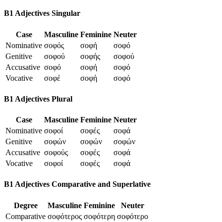
B1 Adjectives Singular
Case
Masculine
Feminine
Neuter
Nominative
σοφός
σοφή
σοφό
Genitive
σοφού
σοφής
σοφού
Accusative
σοφό
σοφή
σοφό
Vocative
σοφέ
σοφή
σοφό
B1 Adjectives Plural
Case
Masculine
Feminine
Neuter
Nominative
σοφοί
σοφές
σοφά
Genitive
σοφών
σοφών
σοφών
Accusative
σοφούς
σοφές
σοφά
Vocative
σοφοί
σοφές
σοφά
B1 Adjectives Comparative and Superlative
Degree
Masculine
Feminine
Neuter
Comparative
σοφότερος
σοφότερη
σοφότερο