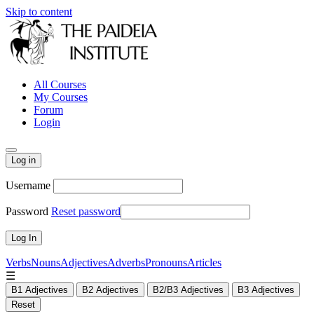
Skip to content
All Courses
My Courses
Forum
Login
Log in
Username
Password
Reset password
Verbs
Nouns
Adjectives
Adverbs
Pronouns
Articles
☰
B1 Adjectives
B2 Adjectives
B2/B3 Adjectives
B3 Adjectives
Reset